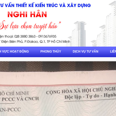
H VỰC HOẠT ĐỘNG
PHONG THỦY
DỊCH VỤ TƯ VẤN
LIÊ