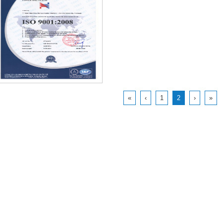
«
‹
1
2
›
»