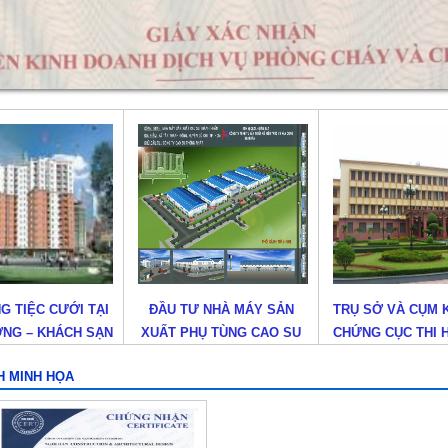
Ư NHÀ MÁY SẢN
TRỤ SỞ VÀ CỤM KHO VẬT
XÂY DỰNG MỚI
HỤ TÙNG CAO SU
CHỨNG CỤC THI HÀNH ÁN
CHÀO PANO ĐIỆN
 THUẬT CAO
DÂN SỰ TỈNH LONG AN
MẶT ĐỐI XỨNG TR
H MINH HỌA
(KHU VỰC BỆNH 
KHOA MỚI TX