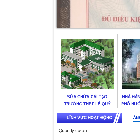
SỬA CHỮA CẢI TẠO
NHÀ HÀNG TIỆC CƯỚI TẠI
ĐẦU T
TRƯỜNG THPT LÊ QUÝ
PHỐ NƯỚNG – KHÁCH SẠN
XUẤT P
ĐÔN
ĐỆ NHẤT
KỸ
LĨNH VỰC HOẠT ĐỘNG
ẢN
Quản lý dự án