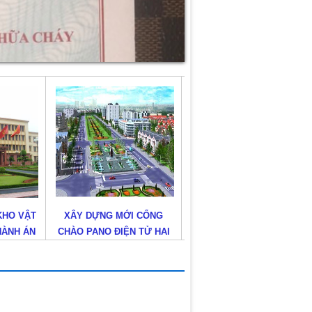
 CỔNG
ĐẦU TƯ BỔ SUNG MỘT SỐ
XÂY DỰNG CẢI TẠO NÂNG
 TỬ HAI
HẠNG MỤC GIAO THÔNG
CẤP KHU KỸ THUẬT VIỆN
ÊN QL 91
TRÊN TUYẾN QUỐC LỘ 1A
TIM TP.HCM
VIỆN ĐA
ĐOẠN AN SƯƠNG – AN LẠC
CĐ)