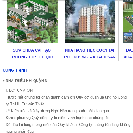
A CẢI TẠO
NHÀ HÀNG TIỆC CƯỚI TẠI
ĐẦU TƯ NHÀ MÁY 
HPT LÊ QUÝ
PHỐ NƯỚNG – KHÁCH SẠN
XUẤT PHỤ TÙNG CA
ÔN
ĐỆ NHẤT
KỸ THUẬT CAO
CÔNG TRÌNH
»
NHÀ THIẾU NHI QUẬN 3
I. LỜI CẢM ƠN
Trước hết chúng tôi chân thành cảm ơn Quý cơ quan đã ủng hộ Công
ty TNHH Tư vấn Thiết
kế Kiến trúc và Xây dựng Nghi Hân trong suốt thời gian qua.
Được phục vụ Quý công ty là niềm vinh hạnh cho chúng tôi.
Để đáp lại lòng mong mỏi của Quý khách, Công ty chúng tôi đang không
ngừng phấn đấu