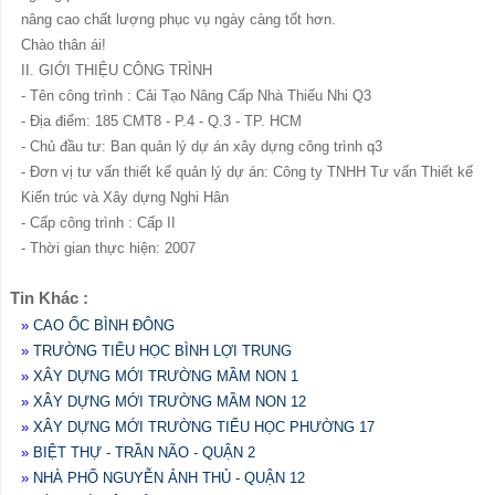
nâng cao chất lượng phục vụ ngày càng tốt hơn.
Chào thân ái!
II. GIỚI THIỆU CÔNG TRÌNH
- Tên công trình : Cải Tạo Nâng Cấp Nhà Thiếu Nhi Q3
- Địa điểm: 185 CMT8 - P.4 - Q.3 - TP. HCM
- Chủ đầu tư: Ban quản lý dự án xây dựng công trình q3
- Đơn vị tư vấn thiết kế quản lý dự án: Công ty TNHH Tư vấn Thiết kế
Kiến trúc và Xây dựng Nghi Hân
- Cấp công trình : Cấp II
- Thời gian thực hiện: 2007
Tin Khác :
»
CAO ỐC BÌNH ĐÔNG
»
TRƯỜNG TIỂU HỌC BÌNH LỢI TRUNG
»
XÂY DỰNG MỚI TRƯỜNG MẦM NON 1
»
XÂY DỰNG MỚI TRƯỜNG MẦM NON 12
»
XÂY DỰNG MỚI TRƯỜNG TIỂU HỌC PHƯỜNG 17
»
BIỆT THỰ - TRẦN NÃO - QUẬN 2
»
NHÀ PHỐ NGUYỄN ẢNH THỦ - QUẬN 12