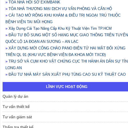
»
TÒA NHÀ HỘI SỞ EXIMBANK
»
TÒA NHÀ THƯƠNG MẠI DỊCH VỤ VĂN PHÒNG VÀ CĂN HỘ
»
CẢI TẠO MỞ RỘNG KHU KHÁM & ĐIỀU TRỊ NGOẠI TRÚ THUỘC
BỆNH VIỆN TAI MŨI HỌNG
»
Xây Dựng Cải Tạo Nâng Cấp Khu Kỹ Thuật Viện Tim TP.HCM
»
ĐẦU TƯ BỔ SUNG MỘT SỐ HẠNG MỤC GIAO THÔNG TRÊN TUYẾN
QUỐC LỘ 1A ĐOẠN AN SƯƠNG – AN LẠC
»
XÂY DỰNG MỚI CỔNG CHÀO PANO ĐIỆN TỬ HAI MẶT ĐỐI XỨNG
TRÊN QL 91 (KHU VỰC BỆNH VIỆN ĐA KHOA MỚI TXCĐ)
»
TRỤ SỞ VÀ CỤM KHO VẬT CHỨNG CỤC THI HÀNH ÁN DÂN SỰ TỈ
LONG AN
»
ĐẦU TƯ NHÀ MÁY SẢN XUẤT PHỤ TÙNG CAO SU KỸ THUẬT CAO
LĨNH VỰC HOẠT ĐỘNG
Quản lý dự án
Tư vấn thiết kế
Tư vấn giám sát
Thẩm tra thiết kế