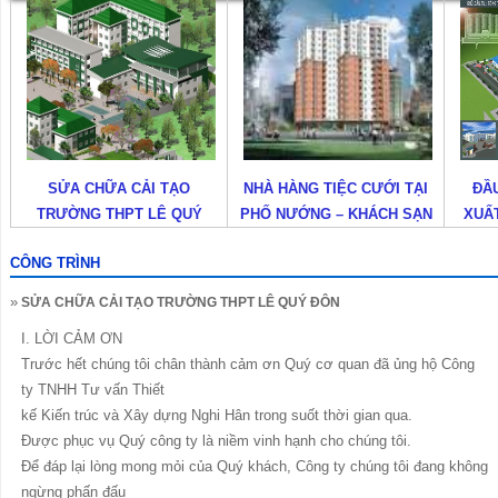
NHÀ HÀNG TIỆC CƯỚI TẠI
ĐẦU TƯ NHÀ MÁY SẢN
TR
PHỐ NƯỚNG – KHÁCH SẠN
XUẤT PHỤ TÙNG CAO SU
CH
ĐỆ NHẤT
KỸ THUẬT CAO
D
CÔNG TRÌNH
»
SỬA CHỮA CẢI TẠO TRƯỜNG THPT LÊ QUÝ ĐÔN
I. LỜI CẢM ƠN
Trước hết chúng tôi chân thành cảm ơn Quý cơ quan đã ủng hộ Công
ty TNHH Tư vấn Thiết
kế Kiến trúc và Xây dựng Nghi Hân trong suốt thời gian qua.
Được phục vụ Quý công ty là niềm vinh hạnh cho chúng tôi.
Để đáp lại lòng mong mỏi của Quý khách, Công ty chúng tôi đang không
ngừng phấn đấu