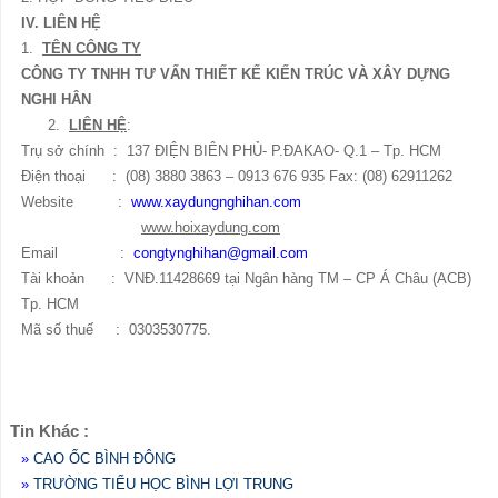
IV. LIÊN HỆ
1.
TÊN CÔNG TY
CÔNG TY TNHH TƯ VẤN THIẾT KẾ KIẾN TRÚC VÀ XÂY DỰNG
NGHI HÂN
2.
LIÊN HỆ
:
Trụ sở chính : 137 ĐIỆN BIÊN PHỦ- P.ĐAKAO- Q.1 – Tp. HCM
Điện thoại : (08) 3880 3863 – 0913 676 935 Fax: (08) 62911262
Website :
www.xaydungnghihan.com
www.hoixaydung.com
Email :
congtynghihan@gmail.com
Tài khoản : VNĐ.11428669 tại Ngân hàng TM – CP Á Châu (ACB)
Tp. HCM
Mã số thuế : 0303530775.
Tin Khác :
»
CAO ỐC BÌNH ĐÔNG
»
TRƯỜNG TIỂU HỌC BÌNH LỢI TRUNG