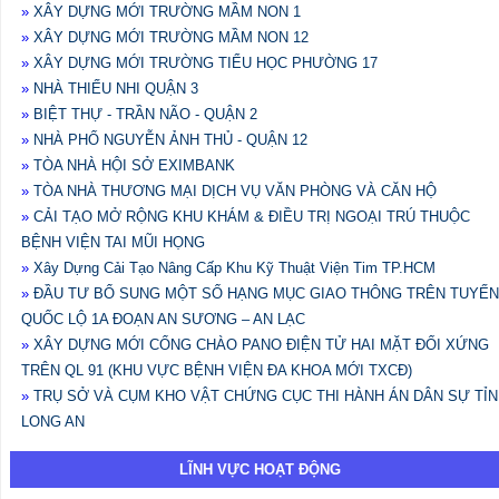
»
XÂY DỰNG MỚI TRƯỜNG MẦM NON 1
»
XÂY DỰNG MỚI TRƯỜNG MẦM NON 12
»
XÂY DỰNG MỚI TRƯỜNG TIỂU HỌC PHƯỜNG 17
»
NHÀ THIẾU NHI QUẬN 3
»
BIỆT THỰ - TRẦN NÃO - QUẬN 2
»
NHÀ PHỐ NGUYỄN ẢNH THỦ - QUẬN 12
»
TÒA NHÀ HỘI SỞ EXIMBANK
»
TÒA NHÀ THƯƠNG MẠI DỊCH VỤ VĂN PHÒNG VÀ CĂN HỘ
»
CẢI TẠO MỞ RỘNG KHU KHÁM & ĐIỀU TRỊ NGOẠI TRÚ THUỘC
BỆNH VIỆN TAI MŨI HỌNG
»
Xây Dựng Cải Tạo Nâng Cấp Khu Kỹ Thuật Viện Tim TP.HCM
»
ĐẦU TƯ BỔ SUNG MỘT SỐ HẠNG MỤC GIAO THÔNG TRÊN TUYẾN
QUỐC LỘ 1A ĐOẠN AN SƯƠNG – AN LẠC
»
XÂY DỰNG MỚI CỔNG CHÀO PANO ĐIỆN TỬ HAI MẶT ĐỐI XỨNG
TRÊN QL 91 (KHU VỰC BỆNH VIỆN ĐA KHOA MỚI TXCĐ)
»
TRỤ SỞ VÀ CỤM KHO VẬT CHỨNG CỤC THI HÀNH ÁN DÂN SỰ TỈ
LONG AN
LĨNH VỰC HOẠT ĐỘNG