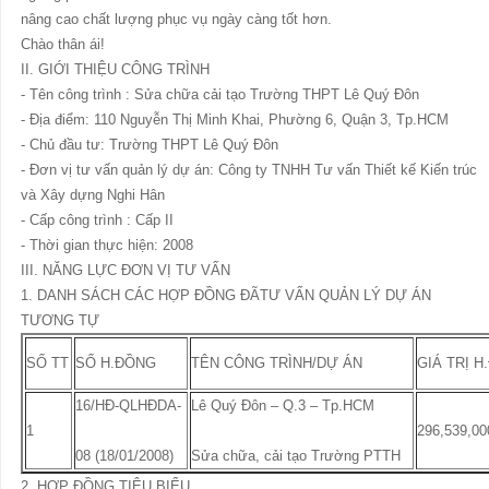
nâng cao chất lượng phục vụ ngày càng tốt hơn.
Chào thân ái!
II. GIỚI THIỆU CÔNG TRÌNH
- Tên công trình : Sửa chữa cải tạo Trường THPT Lê Quý Đôn
- Địa điểm: 110 Nguyễn Thị Minh Khai, Phường 6, Quận 3, Tp.HCM
- Chủ đầu tư: Trường THPT Lê Quý Đôn
- Đơn vị tư vấn quản lý dự án: Công ty TNHH Tư vấn Thiết kế Kiến trúc
và Xây dựng Nghi Hân
- Cấp công trình : Cấp II
- Thời gian thực hiện: 2008
III. NĂNG LỰC ĐƠN VỊ TƯ VẤN
1. DANH SÁCH CÁC HỢP ĐỒNG ĐÃTƯ VẤN QUẢN LÝ DỰ ÁN
TƯƠNG TỰ
SỐ TT
SỐ H.ĐỒNG
TÊN CÔNG TRÌNH/DỰ ÁN
GIÁ TRỊ H
16/HĐ-QLHĐDA-
Lê Quý Đôn – Q.3 – Tp.HCM
1
296,539,00
08 (18/01/2008)
Sửa chữa, cải tạo Trường PTTH
2. HỢP ĐỒNG TIÊU BIỂU